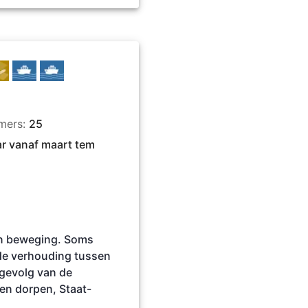
mers:
25
r vanaf maart tem
 in beweging. Soms
de verhouding tussen
 gevolg van de
ken dorpen, Staat-